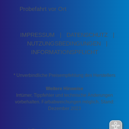
Probefahrt vor Ort
IMPRESSUM
|
DATENSCHUTZ
|
NUTZUNGSBEDINGUNGEN
|
INFORMATIONSPFLICHT
* Unverbindliche Preisempfehlung des Herstellers
Weitere Hinweise
Irrtümer, Tippfehler und technische Änderungen
vorbehalten. Farbabweichungen möglich. Stand:
Dezember 2023