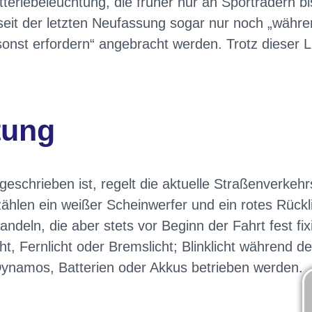
iebeleuchtung, die früher nur an Sporträdern bis e
seit der letzten Neufassung sogar nur noch „währ
onst erfordern“ angebracht werden. Trotz dieser Lib
tung
geschrieben ist, regelt die aktuelle Straßenverke
zählen ein weißer Scheinwerfer und ein rotes Rück
deln, die aber stets vor Beginn der Fahrt fest fix
ht, Fernlicht oder Bremslicht; Blinklicht während d
 Dynamos, Batterien oder Akkus betrieben werden.