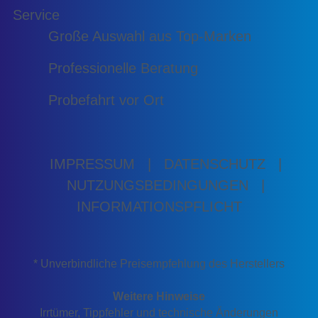
Service
Große Auswahl aus Top-Marken
Professionelle Beratung
Probefahrt vor Ort
IMPRESSUM
|
DATENSCHUTZ
|
NUTZUNGSBEDINGUNGEN
|
INFORMATIONSPFLICHT
* Unverbindliche Preisempfehlung des Herstellers
Weitere Hinweise
Irrtümer, Tippfehler und technische Änderungen